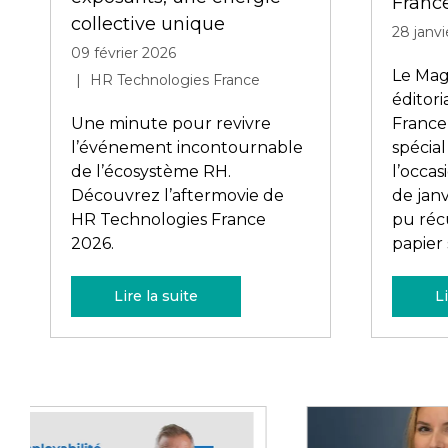
21 janvier 2026
talent 
HR Technologies
manage
implici
À l’ANDRH, la communauté
collabo
fait la force : plus de 6 000
membres, 64 groupes locaux
et un réseau WhatsApp très
actif. Veille, événements,
Magazine et entraide :
l’ANDRH fait évoluer les
pratiques RH. Ve ...
Lire la suite
Li