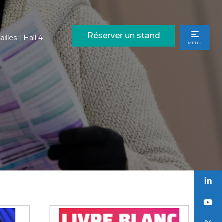
Réserver un stand
illes | Hall 4
MENU