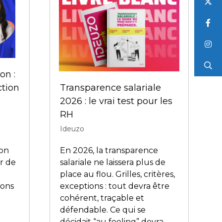
🔥 Réinventer l’expérience
collaborateur :
l’enseignement majeur de
nce
HR Technologies France
es
2026
02 février 2026
Emma Reverseau
Quand simplicité, multicanal
et IA utile deviennent les
nt un
nouveaux standards RH. Au
 ? Ça
cœur des discussions
L’heure
: l’expérience collaborateur,
a. Au
qui s’impose plus que jamais
es, des
comme un levier stratégique