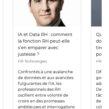
nce :
t
HR Technologies France
ey
2025 : l’inattendu, c’est
maintenant ! Décideurs
 !
RH, êtes-vous prêts ?
HR Technologies
Vianney
rdin,
Un thème audacieux pour
une ère nouvelle. HR
Technologies France 2025
et
vous invite, professionnels des
us
RH, à explorer votre fonction
n
sous un angle différent, où
ange,
l’inattendu technologique,