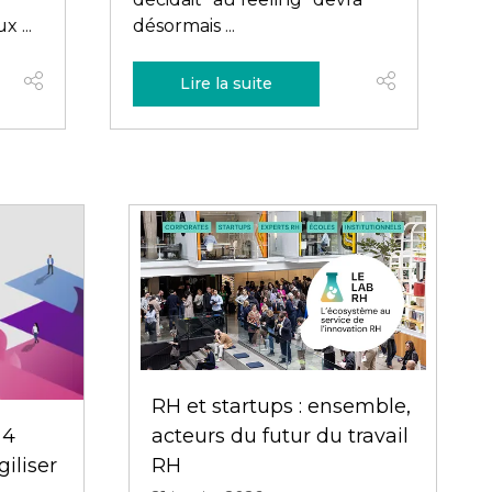
de perfor ...
Lire la suite
Executive Club – Jour 2 :
IA et RH, la fin des fausses
bonnes idées