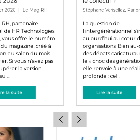
insuffler un nouvel 
perçoit déjà le style de
ment, les priorités
RH
tes, la manière de
14 janvier 2026
rer, et même l’état d ...
HR Technologies
Découvrez en avant-
première les keynotes
d’ouverture et de clôt
vont insuffler un nouv
à la fonction RH.
re la suite
Lire la suite