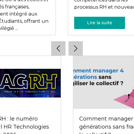
is ...
podcasts et des ...
re la suite
Lire la suite
nt créer une
ience candidat qui
e vraiment votre
e d’entreprise ?
e Varisellaz, Parlons RH
rience candidat
ionne comme une
annonce : en
Deux keynotes pour
es interactions, un