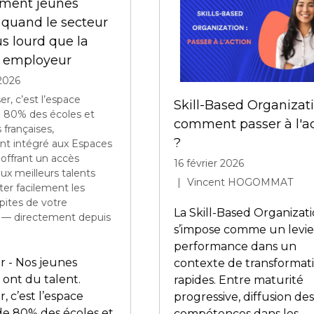
arence salariale
Prolongez l’expérie
 le vrai test pour les
Lucca, même loin d
stands
02 février 2026
6, la transparence
Elles vous ont plu nos
le ne laissera plus de
conférences à HR
u flou. Grilles, critères,
Technologies ? Elles o
ons : tout devra être
petit goût de reviens-y
nt, traçable et
tombe bien, on lance 
able. Ce qui se
H, le média signé Lucc
t “au feeling” devra
programme : des articl