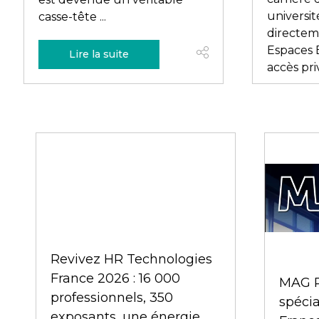
processus RH et nouveaux ...
désorma
Lire la suite
Li
Comme
expér
reflèt
cultur
Stéphan
L’ANDRH, 1ère
L’expé
communauté RH de
fonct
bande-
France
quelqu