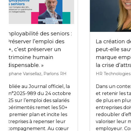
Quels défis la fonction RH
doit-elle surmonter pour
On n'a
tirer pleinement parti du
comme
potentiel de l’IA ?
Thoma
HR Technologies
HR Tech
Difficile de passer entre les
Dans c
gouttes de l’IA et des
"On n'a
adaptations qu’elle impose.
Le Pod
De l’automatisation des
dirige
tâches à la personnalisation
co-org
de l’expérience
Techno
collaborateur, en passant par
dévoil