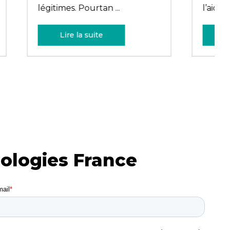
socio-économi ...
Lire la suite
nologies France