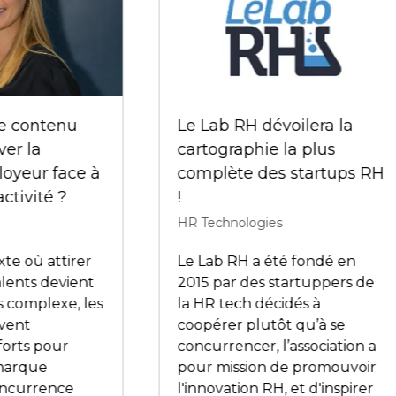
HR Technologies Fra
le futur des RH se vi
aujourd’hui - Viann
 jamais fait ça
Thomas et Thomas
 ça - Épisode avec
Chardin en interview
s Chardin
HR Technologies
nologies
Dans cette interview, 
et épisode inspirant de
Thomas et Thomas Cha
 jamais fait comme ça -
co-créateurs de HR
cast", Thomas Chardin,
Technologies France,
ant de Parlons RH et
expliquent pourquoi c
anisateur de HR
évènement est bien pl
logies France, vous
qu’un simple salon : u
e tout sur la 3ème
véritable espace d’éch