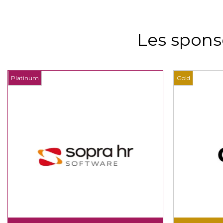
Les spons
Platinum
Gold