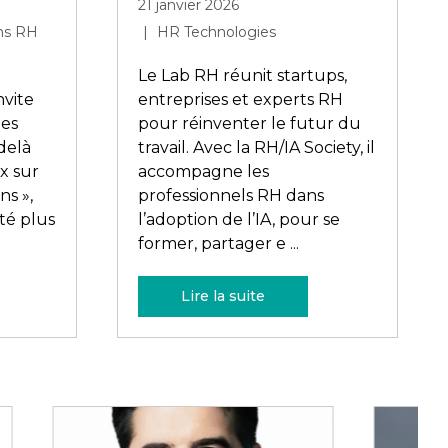
14 janvier 2026
élan
HR Technologies
Le 29 janvier, l’Executive Club
de HR Technologies France
proposera aux DRH une
expérience premium autour
de l’IA : ateliers, Learning
ure qui
Expeditions avec Le Lab RH
el élan
et keynote-débat « IA et RH :
la fin d ...
Lire la suite