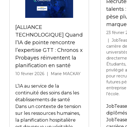
Skill-Based Organization :
comment passer à l'action
Transp
?
2026 :
RH
16 février 2026
Vincent HOGOMMAT
Ideuzo
La Skill-Based Organization
En 202
s’impose comme un levier de
salaria
performance dans un
place a
contexte de transformations
excepti
rapides. Entre maturité
cohére
progressive, diffusion des
défend
compétences dans les
décidai