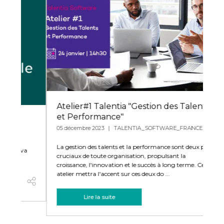
Atelier#1 Talentia "Gestion des Talents
Lo
et Performance"
ta
05 décembre 2023
TALENTIA_SOFTWARE_FRANCE
SO
La gestion des talents et la performance sont deux piliers
Pub
a
cruciaux de toute organisation, propulsant la
att
croissance, l'innovation et le succès à long terme. Cet
qua
atelier mettra l'accent sur ces deux do ...
est
Lire la suite