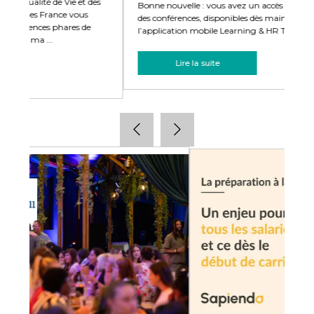
es
Bonne nouvelle : vous avez un accès exclusif aux replays
con
des conférences, disponibles dès maintenant sur
aut
l’application mobile Learning & HR Techn ...
deu
Lire la suite