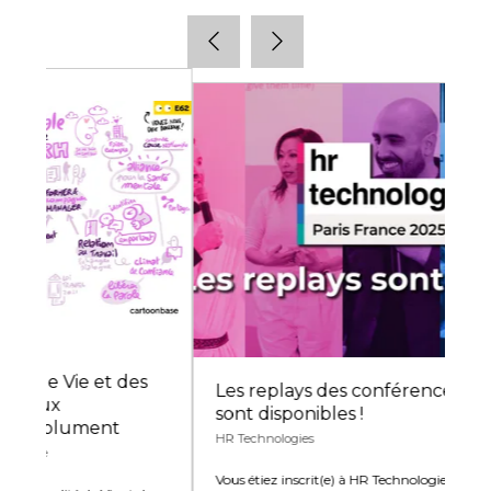
s
Les replays des conférences de 2025
HR
sont disponibles !
pa
HR Technologies
HR 
Vous étiez inscrit(e) à HR Technologies France 2025 ?
HR 