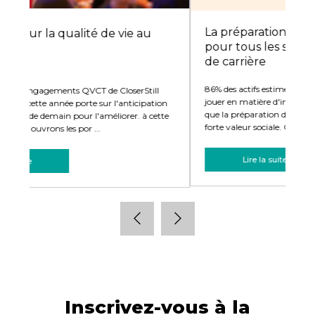
La préparation à la retraite : un enjeu
pour tous les salariés et ce dès le début
Le
de carrière
ef
86% des actifs estiment que l'entreprise a un rôle clef à
De 
jouer en matière d'information sur la retraite*. Preuve
on
car
que la préparation de la retraite constitue un sujet à
tte
forte valeur sociale. Or peu d' ...
Lire la suite
Inscrivez-vous à la