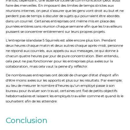
Parfois, cependant, une absence totale de communication peut aussi
faire des merveilles. En imposant des limites de temps strictes aux
réunions internes, on peut s'assurer que les gens vont droit au but et ne
perdent pas de temps à discuter de sujets qui pourraient être abordés
dans un courriel. Certaines entreprises ont même mis en place des
journées entières sans réunion chaque semaine afin que les travailleurs
puissent se concentrer entièrement sur leurs propres projets.
L'entreprise islandaise 5 Squirrels est allée encore plus loin. Pendant
deux heures chaque matin et deux autres chaque après-midi, personne
ne répond aux courriels, aux appels ou aux messages, ce qui donne à
chacun quatre heures par jour de pure concentration. Bien entendu,
cela peut ne pas fonctionner pour les entreprises plus axées sur la
collaboration, mais cela vaut la peine d'y réfléchir.
De nombreuses entreprises ont décidé de changer d'état d'esprit afin
d'être moins axées sur les apports et plus sur les résultats. Par exemple,
au lieu de mesurer le nombre d'heures qu'un employé passe à son
bureau pour évaluer son travail, certaines ont fixé de petits objectifs
hebdomadaires et laissent les employés travailler comme et quand ils le
souhaitent afin de les atteindre.
Conclusion