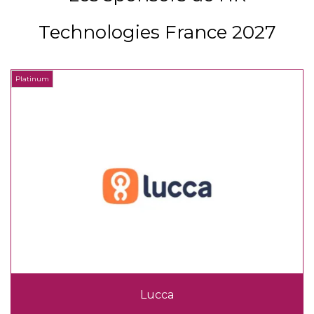
Technologies France 2027
Platinum
P
Lucca