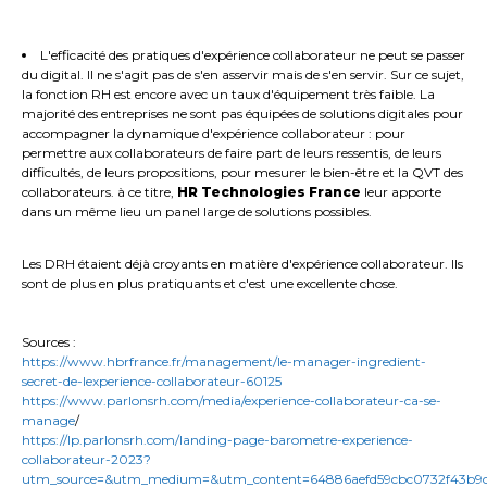
L'efficacité des pratiques d'expérience collaborateur ne peut se passer
du digital. Il ne s'agit pas de s'en asservir mais de s'en servir. Sur ce sujet,
la fonction RH est encore avec un taux d'équipement très faible. La
majorité des entreprises ne sont pas équipées de solutions digitales pour
accompagner la dynamique d'expérience collaborateur : pour
permettre aux collaborateurs de faire part de leurs ressentis, de leurs
difficultés, de leurs propositions, pour mesurer le bien-être et la QVT des
collaborateurs. à ce titre,
HR Technologies France
leur apporte
dans un même lieu un panel large de solutions possibles.
Les DRH étaient déjà croyants en matière d'expérience collaborateur. Ils
sont de plus en plus pratiquants et c'est une excellente chose.
Sources :
https://www.hbrfrance.fr/management/le-manager-ingredient-
secret-de-lexperience-collaborateur-60125
https://www.parlonsrh.com/media/experience-collaborateur-ca-se-
manage
/
https://lp.parlonsrh.com/landing-page-barometre-experience-
collaborateur-2023?
utm_source=&utm_medium=&utm_content=64886aefd59cbc0732f43b9