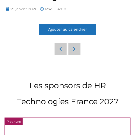
29 janvier 2026
12:45 - 14:00
Ajouter au calendrier
Les sponsors de HR
Technologies France 2027
Platinum
P