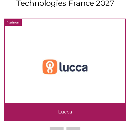
Technologies France 2027
Platinum
P
Lucca