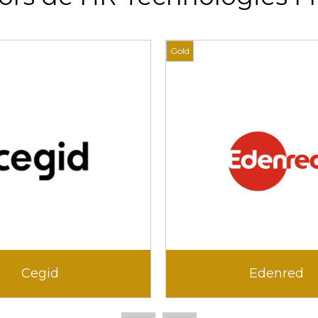
Gold
Cegid
Edenred