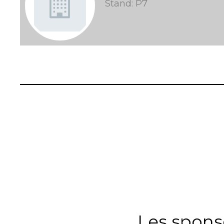
Stand: P7
Les spons