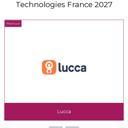
Technologies France 2027
Platinum
P
Lucca