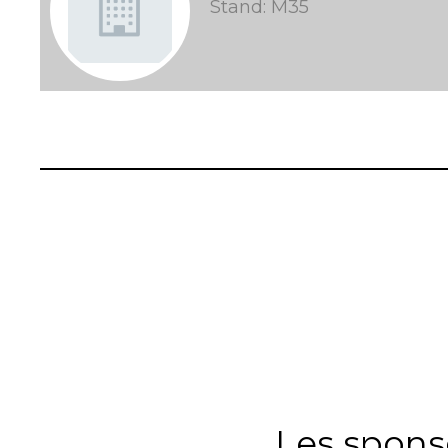
Stand: M35
Les spons