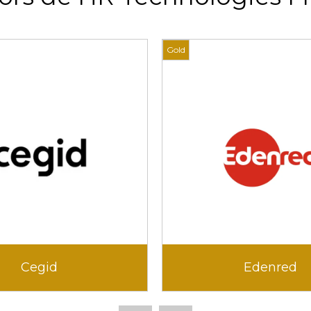
Gold
Cegid
Edenred