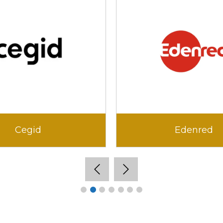
Cegid
Edenred