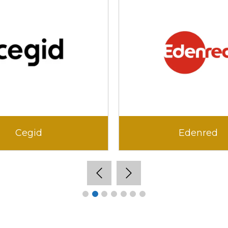
Cegid
Edenred