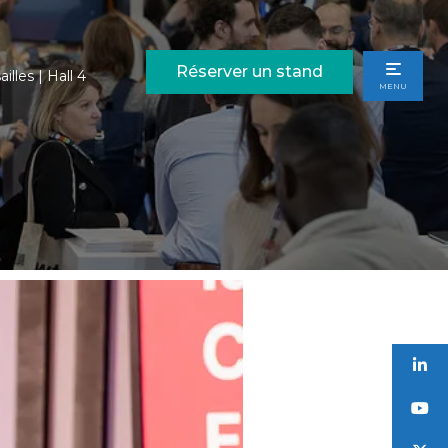
Réserver un stand
illes | Hall 4
MENU