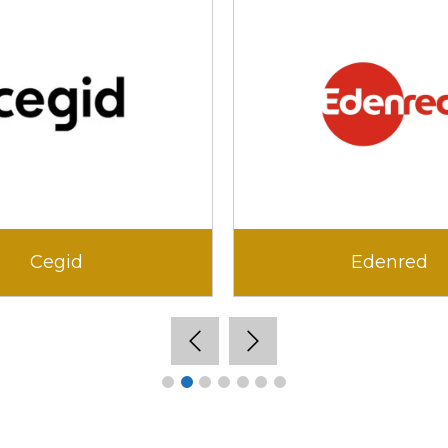
Cegid
Edenred