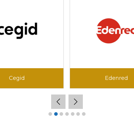
Cegid
Edenred