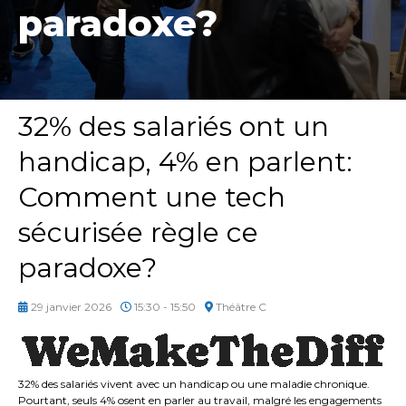
paradoxe?
32% des salariés ont un
handicap, 4% en parlent:
Comment une tech
sécurisée règle ce
paradoxe?
29 janvier 2026
15:30 - 15:50
Théâtre C
32% des salariés vivent avec un handicap ou une maladie chronique.
Pourtant, seuls 4% osent en parler au travail, malgré les engagements