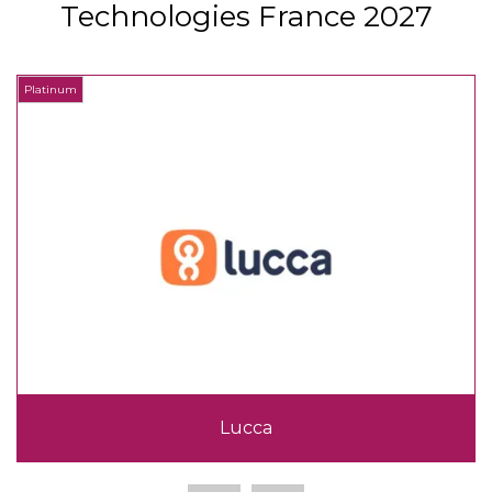
Technologies France 2027
Platinum
P
Lucca