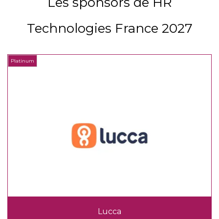
Les sponsors de HR
Technologies France 2027
Platinum
P
Lucca