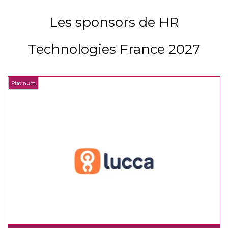
Les sponsors de HR
Technologies France 2027
Platinum
P