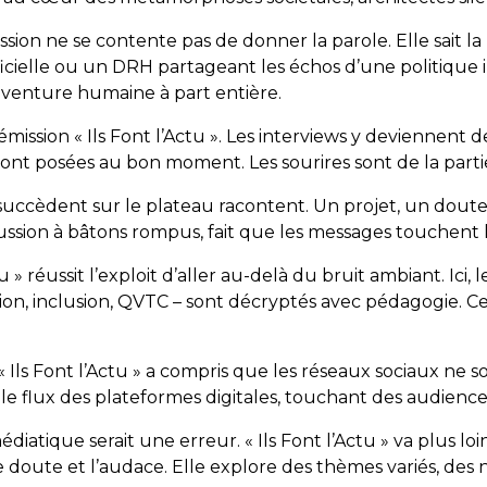
sion ne se contente pas de donner la parole. Elle sait l
ficielle ou un DRH partageant les échos d’une politique 
enture humaine à part entière.
émission « Ils Font l’Actu ». Les interviews y deviennent 
nt posées au bon moment. Les sourires sont de la partie 
 succèdent sur le plateau racontent. Un projet, un doute
ussion à bâtons rompus, fait que les messages touchent l
 » réussit l’exploit d’aller au-delà du bruit ambiant. Ici,
tion, inclusion, QVTC – sont décryptés avec pédagogie. Ce
 « Ils Font l’Actu » a compris que les réseaux sociaux ne
 le flux des plateformes digitales, touchant des audienc
atique serait une erreur. « Ils Font l’Actu » va plus loi
e doute et l’audace. Elle explore des thèmes variés, des