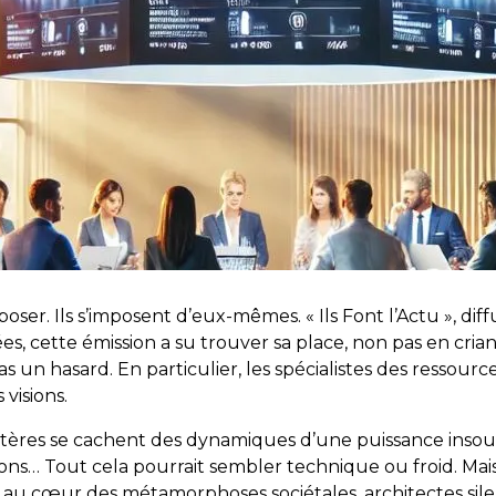
oser. Ils s’imposent d’eux-mêmes. « Ils Font l’Actu », dif
, cette émission a su trouver sa place, non pas en criant p
 pas un hasard. En particulier, les spécialistes des resso
 visions.
stères se cachent des dynamiques d’une puissance insou
tions… Tout cela pourrait sembler technique ou froid. Mais 
t : au cœur des métamorphoses sociétales, architectes s