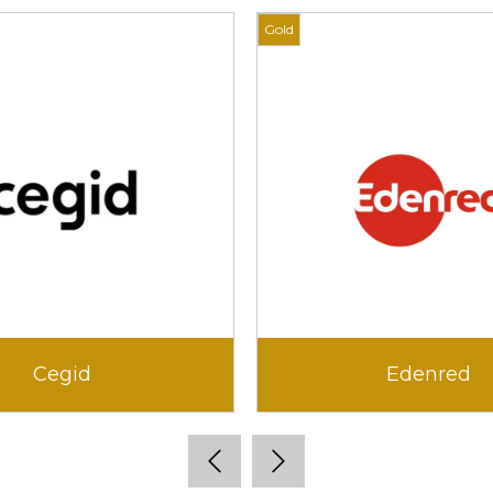
Gold
Cegid
Edenred