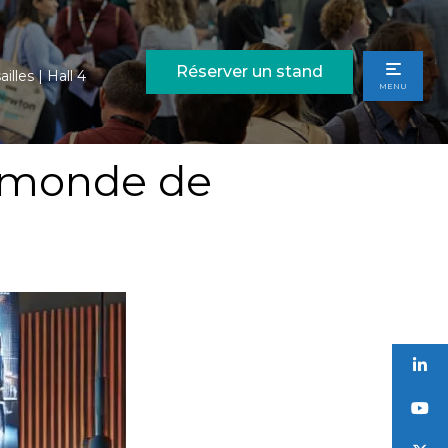
Réserver un stand
illes | Hall 4
MENU
le monde de