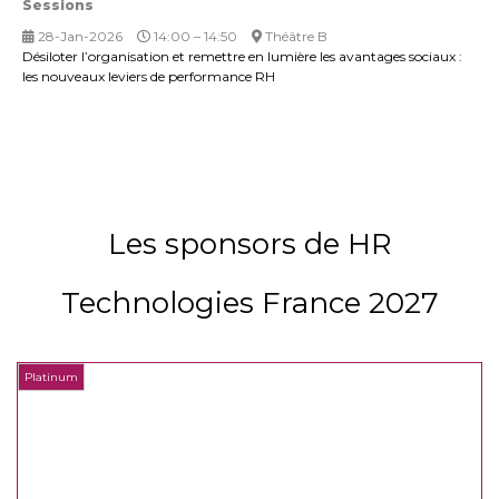
Sessions
28-Jan-2026
14:00 – 14:50
Théâtre B
Désiloter l’organisation et remettre en lumière les avantages sociaux :
les nouveaux leviers de performance RH
Les sponsors de HR
Technologies France 2027
Platinum
P