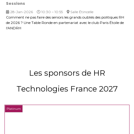
Sessions
28-Jan-2026
10:30 – 10:55
Salle Étincelle
Comment ne pas faire des seniors les grands oubliés des politiques RH
de 2026 ? Une Table Ronde en partenariat avec le club Paris Étoile de
l'ANDRH
Les sponsors de HR
Technologies France 2027
Platinum
P