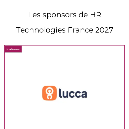
Les sponsors de HR
Technologies France 2027
Platinum
P