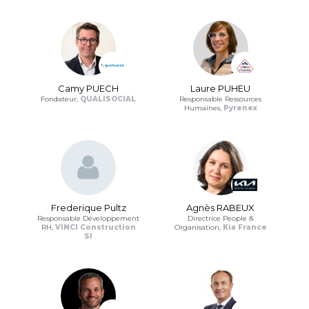
Camy PUECH
Laure PUHEU
Fondateur,
QUALISOCIAL
Responsable Ressources
Humaines,
Pyrenex
Frederique Pultz
Agnès RABEUX
Responsable Développement
Directrice People &
RH,
VINCI Construction
Organisation,
Kia France
SI