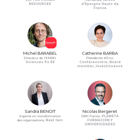
RESOURCES
d’Epargne Hauts de
France
Michel BARABEL
Catherine BARBA
Directeur de l’EMRH,
Présidente d’Envi,
Sciences Po EE
Conférencière, Board
member, Investisseuse
Sandra BENOIT
Nicolas Bergeret
Experte en transformation
DRH France,
PLANETA
des organisations,
Next Gen
FORMACIÓN Y
UNIVERSIDADES