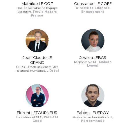
Mathilde LE COZ
Constance LE GOFF
DRH et membre de l’équipe
Directrice Edenred
Exécutive,
Forvis Mazars
Engagement
France
Jean-Claude LE
Jessica LEBAS
GRAND
Responsable RH,
Maison
Lyovel
CHRO, Directeur Général des
Relations Humaines,
L'Oréal
Florent LETOURNEUR
Fabien LEUFROY
Fondateur et CEO,
We Feel
Responsable Innovations IT,
Good
PerformanSe