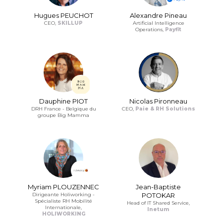
Hugues PEUCHOT
Alexandre Pineau
CEO,
SKILLUP
Artificial Intelligence
Operations,
Payfit
Dauphine PIOT
Nicolas Pironneau
DRH France - Belgique du
CEO,
Paie & RH Solutions
groupe Big Mamma
Myriam PLOUZENNEC
Jean-Baptiste
Dirigeante Holiworking -
POTOKAR
Spécialiste RH Mobilité
Head of IT Shared Service,
Internationale,
Inetum
HOLIWORKING