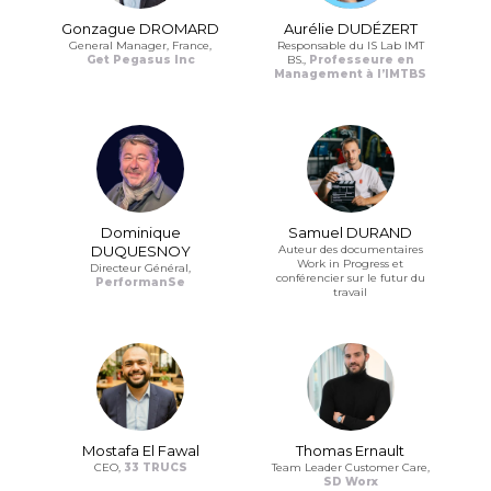
Gonzague DROMARD
Aurélie DUDÉZERT
General Manager, France,
Responsable du IS Lab IMT
Get Pegasus Inc
BS.,
Professeure en
Management à l’IMTBS
Dominique
Samuel DURAND
DUQUESNOY
Auteur des documentaires
Work in Progress et
Directeur Général,
conférencier sur le futur du
PerformanSe
travail
Mostafa El Fawal
Thomas Ernault
CEO,
33 TRUCS
Team Leader Customer Care,
SD Worx