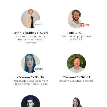
Marie-Claude CHAZOT
Loïc CLAIRE
Directrice des Ressources
Directeur de projet SIRH,
Humaines Euromed,
HRMAPS
Inetum
Océane CODINA
Clément CORBET
Responsable Développement
Account Executive,
Tellent
RH,
Labeyrie Fine Foods