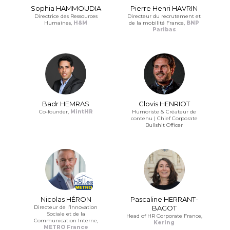
Sophia HAMMOUDIA
Pierre Henri HAVRIN
Directrice des Ressources
Directeur du recrutement et
Humaines,
H&M
de la mobilité France,
BNP
Paribas
Badr HEMRAS
Clovis HENRIOT
Co-founder,
MintHR
Humoriste & Créateur de
contenu | Chief Corporate
Bullshit Officer
Nicolas HÉRON
Pascaline HERRANT-
Directeur de l’Innovation
BAGOT
Sociale et de la
Head of HR Corporate France,
Communication Interne,
Kering
METRO France