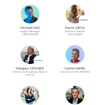
Michaël GIAJ
Pierre GIROS
Insights Manager,
Directeur Associé,
JOBTEASER
ALLSHARE
Margaux GRISARD
Carine HAMEL
CEO et Co-fondatrice,
Map &
Directrice SI RH,
ORANO
match