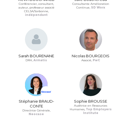
Conférencier, consultant,
Consultante Amélioration
auteur, professeur associé
Continue,
SD Worx
CELSA/Sorbonne,
indépendant
Sarah BOURENANE
Nicolas BOURGEOIS
DRH,
Armatis
Associé,
PwC
Stéphanie BRAUD-
Sophie BROUSSE
CONTE
Auditrice en Ressources
Humaines,
Top Employers
Directrice Générale,
Institute
Neocase