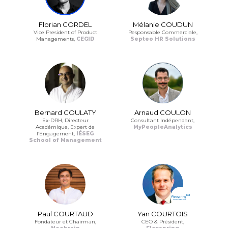
Florian CORDEL
Mélanie COUDUN
Vice President of Product
Responsable Commerciale,
Managements,
CEGID
Septeo HR Solutions
Bernard COULATY
Arnaud COULON
Ex-DRH, Directeur
Consultant Indépendant,
Académique, Expert de
MyPeopleAnalytics
l’Engagement,
IÉSEG
School of Management
Paul COURTAUD
Yan COURTOIS
Fondateur et Chairman,
CEO & Président,