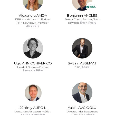
Alexandra AMDA
Benjamin ANGLÈS
DRH et créatrice du Podcast
Senior Client Partner, Total
RH « Nouveaux Prismes »,
Rewards,
Korn Ferry
ADVERIS
Ugo ANNICCHIAERICO
Sylvain ASSEMAT
Head of Business France,
CPO,
ASYS
Lease a Bike
Jérémy AUPOIL
Yalcin AVCIOGLU
Consultant et expert métier,
Directeur des Ressources
SEPTEO HUMAN
Humaines,
Caisse