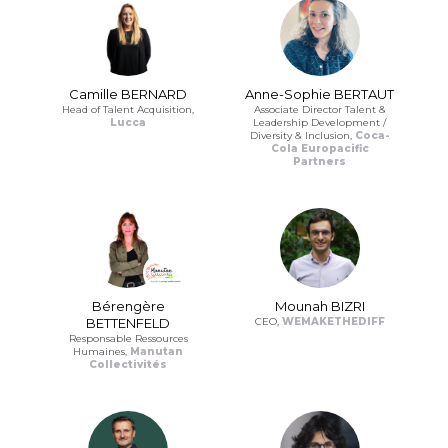
Camille BERNARD
Anne-Sophie BERTAUT
Head of Talent Acquisition,
Associate Director Talent &
Lucca
Leadership Development /
Diversity & Inclusion,
Coca-
Cola Europacific
Partners
Bérengère
Mounah BIZRI
BETTENFELD
CEO,
WEMAKETHEDIFF
Responsable Ressources
Humaines,
Manutan
Collectivités