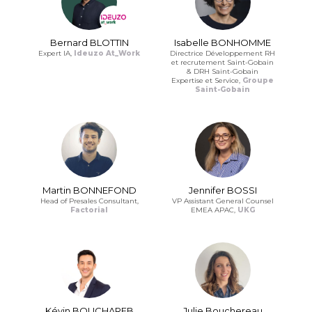
Bernard BLOTTIN
Isabelle BONHOMME
Expert IA,
Ideuzo At_Work
Directrice Développement RH
et recrutement Saint-Gobain
& DRH Saint-Gobain
Expertise et Service,
Groupe
Saint-Gobain
Martin BONNEFOND
Jennifer BOSSI
Head of Presales Consultant,
VP Assistant General Counsel
Factorial
EMEA APAC,
UKG
Kévin BOUCHAREB
Julie Bouchereau