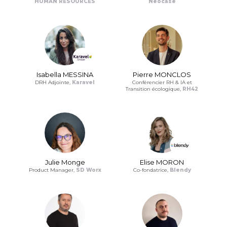
HUMAN RESOURCES
Neocase
Isabella MESSINA
Pierre MONCLOS
DRH Adjointe,
Karavel
Conférencier RH & IA et
Transition écologique,
RH42
Julie Monge
Elise MORON
Product Manager,
SD Worx
Co-fondatrice,
Blendy