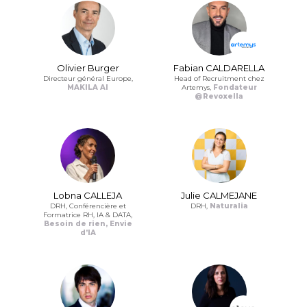
Olivier Burger
Fabian CALDARELLA
Directeur général Europe,
Head of Recruitment chez
MAKILA AI
Artemys,
Fondateur
@Revoxella
Lobna CALLEJA
Julie CALMEJANE
DRH, Conférencière et
DRH,
Naturalia
Formatrice RH, IA & DATA,
Besoin de rien, Envie
d’IA