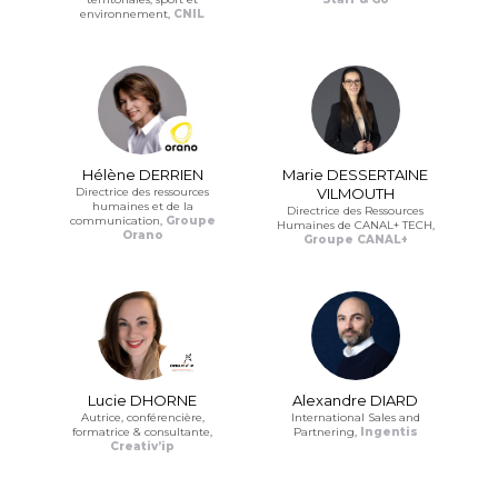
environnement,
CNIL
Hélène DERRIEN
Marie DESSERTAINE
Directrice des ressources
VILMOUTH
humaines et de la
Directrice des Ressources
communication,
Groupe
Humaines de CANAL+ TECH,
Orano
Groupe CANAL+
Lucie DHORNE
Alexandre DIARD
Autrice, conférencière,
International Sales and
formatrice & consultante,
Partnering,
Ingentis
Creativ’ip