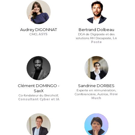
Audrey DIGONNAT
Bertrand Dolbeau
CMO,
ASYS
DGA de Digiposte et des
solutions RH Docaposte,
La
Poste
Clément DOMINGO -
Sandrine DORBES
SaxX
Experte en rémunération,
Conférencière, Autrice,
How
Co-fondateur du Breizhctf,
Much
Consultant Cyber et IA