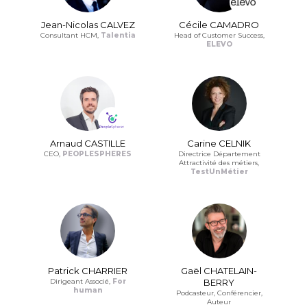
Jean-Nicolas CALVEZ
Cécile CAMADRO
Consultant HCM,
Talentia
Head of Customer Success,
ELEVO
Arnaud CASTILLE
Carine CELNIK
CEO,
PEOPLESPHERES
Directrice Département
Attractivité des métiers,
TestUnMétier
Patrick CHARRIER
Gaël CHATELAIN-
Dirigeant Associé,
For
BERRY
human
Podcasteur, Conférencier,
Auteur