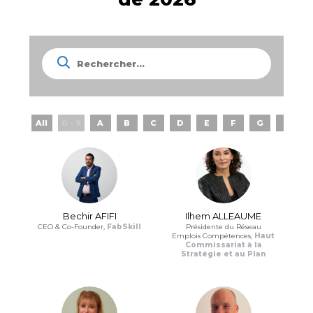
All
0 - 9
A
B
C
D
E
F
G
H
Bechir AFIFI
Ilhem ALLEAUME
CEO & Co-Founder,
FabSkill
Présidente du Réseau
Emplois Compétences,
Haut
Commissariat à la
Stratégie et au Plan