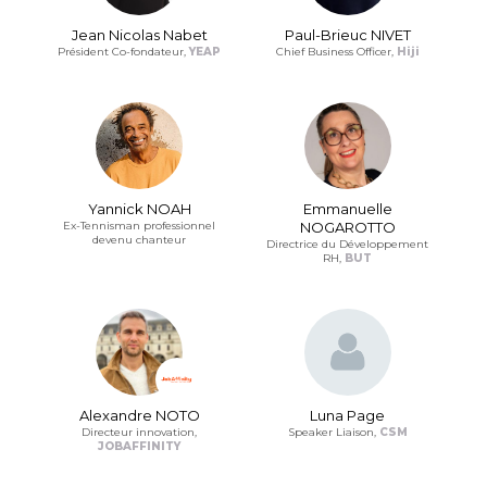
Jean Nicolas Nabet
Paul-Brieuc NIVET
Président Co-fondateur,
YEAP
Chief Business Officer,
Hiji
Yannick NOAH
Emmanuelle
Ex-Tennisman professionnel
NOGAROTTO
devenu chanteur
Directrice du Développement
RH,
BUT
Alexandre NOTO
Luna Page
Directeur innovation,
Speaker Liaison,
CSM
JOBAFFINITY