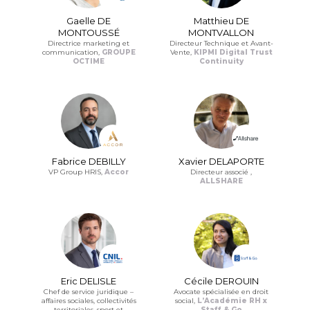
Gaelle DE
Matthieu DE
MONTOUSSÉ
MONTVALLON
Directrice marketing et
Directeur Technique et Avant-
communication,
GROUPE
Vente,
KIPMI Digital Trust
OCTIME
Continuity
Fabrice DEBILLY
Xavier DELAPORTE
VP Group HRIS,
Accor
Directeur associé ,
ALLSHARE
Eric DELISLE
Cécile DEROUIN
Chef de service juridique –
Avocate spécialisée en droit
affaires sociales, collectivités
social,
L’Académie RH x
territoriales, sport et
Staff & Go