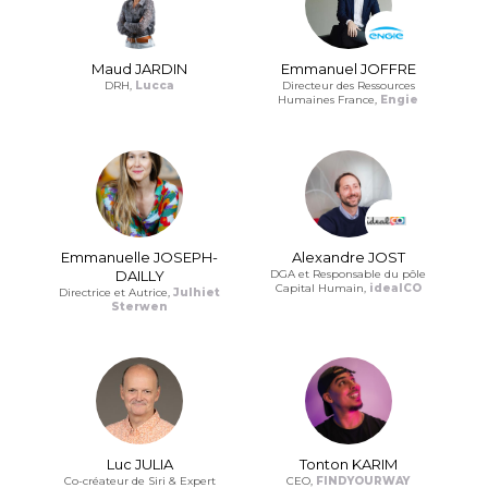
Maud JARDIN
Emmanuel JOFFRE
DRH,
Lucca
Directeur des Ressources
Humaines France,
Engie
Emmanuelle JOSEPH-
Alexandre JOST
DAILLY
DGA et Responsable du pôle
Capital Humain,
idealCO
Directrice et Autrice,
Julhiet
Sterwen
Luc JULIA
Tonton KARIM
Co-créateur de Siri & Expert
CEO,
FINDYOURWAY