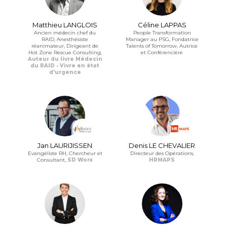
Matthieu LANGLOIS
Céline LAPPAS
Ancien médecin chef du
People Transformation
RAID, Anesthésiste
Manager au PSG, Fondatrice
réanimateur, Dirigeant de
Talents of Tomorrow, Autrice
Hot Zone Rescue Consulting,
et Conférencière
Auteur du livre Médecin
du RAID - Vivre en état
d'urgence
Jan LAURIJISSEN
Denis LE CHEVALIER
Evangéliste RH, Chercheur et
Directeur des Opérations,
Consultant,
SD Worx
HRMAPS