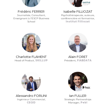
Frédéric FERRER
Isabelle FILLIOZAT
Journaliste, Consultant,
Psychothérapeute, auteure,
Enseignant à l’ESCP Business
conférencière et formatrice,
School
Institut Filliozat
Charlotte FLAMENT
Alain FORET
Head of Product,
SKILLUP
Président,
FIABDATA
Alessandro FORLINI
Ian FULLER
Ingénieur Commercial,
Strategic Partnerships
CEGID
Manager,
Pebl