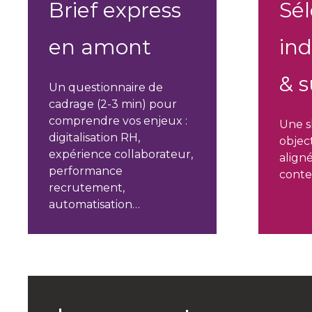
Brief express
Sél
en amont
in
& 
Un questionnaire de
cadrage (2-3 min) pour
comprendre vos enjeux :
Une s
digitalisation RH,
object
expérience collaborateur,
align
performance
contex
recrutement,
automatisation…