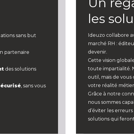
Un rega
les sol
Ideuzo collabore a
lations sans but
marché RH : éditeur
devenir.
n partenaire
Cette vision globa
toute impartialité.
nt
des solutions
outil, mais de vous 
votre réalité métier
sécurisé
, sans vous
Grâce à notre conn
nous sommes capab
d’éviter les erreurs
solutions qui feron