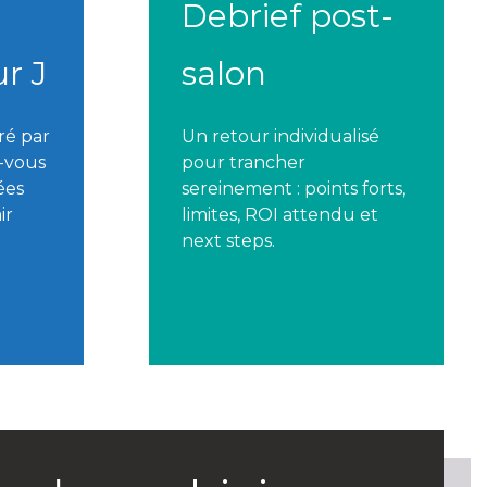
Debrief post-
ur J
salon
ré par
Un retour individualisé
z-vous
pour trancher
ées
sereinement : points forts,
ir
limites, ROI attendu et
next steps.