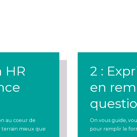
 à HR
2 : Exp
nce
en remp
questi
on au coeur de
On vous guide, vous
e terrain mieux que
pour remplir le for