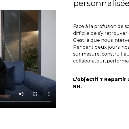
personnalisé
Face à la profusion de so
difficile de s’y retrouve
C’est là que nous interv
Pendant deux jours, no
sur mesure, construit aut
collaborateur, perform
L’objectif ? Repartir
RH.