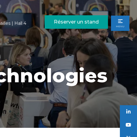
Réserver un stand
illes | Hall 4
MENU
echnologies