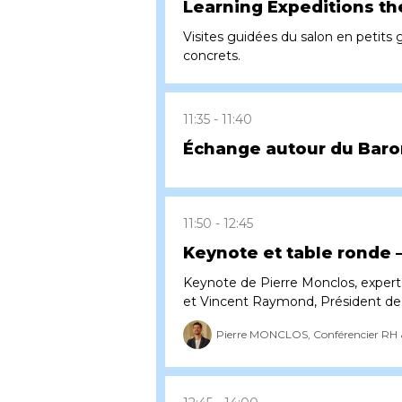
Learning Expeditions th
Visites guidées du salon en peti
concrets.
11:35
11:40
Échange autour du Barom
11:50
12:45
Keynote et table ronde –
Keynote de Pierre Monclos, expert
et Vincent Raymond, Président de 
Pierre MONCLOS, Conférencier RH & 