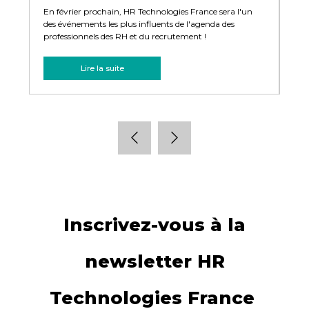
s
En février prochain, HR Technologies France sera l'un
Le 
ussi
des événements les plus influents de l'agenda des
con
ent
professionnels des RH et du recrutement !
dév
Lire la suite
Inscrivez-vous à la
newsletter HR
Technologies France