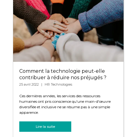
Comment la technologie peut-elle
Av
contribuer à réduire nos préjugés ?
en
25 avril 2022
HR Technologies
26 a
Ces dernières années, les services des ressources
En 
humaines ont pris conscience qu'une main-d'œuvre
ens
 son
diversifiée et inclusive ne se résume pas à une simple
déc
r...
apparence.
emp
Lire la suite