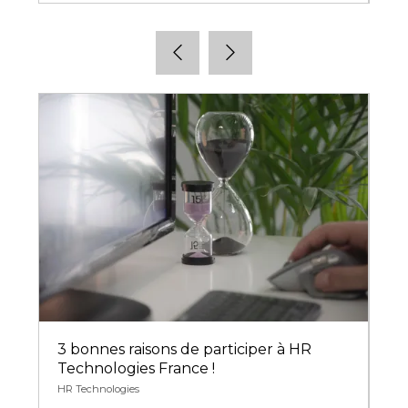
s
3 bonnes raisons de participer à HR
L'
Technologies France !
de
HR Technologies
28 