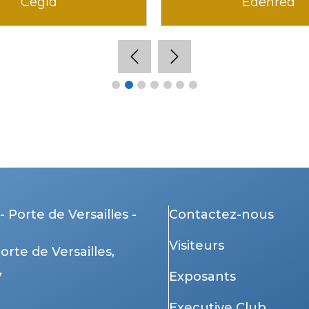
Neobrain
Nibelis
- Porte de Versailles -
Contactez-nous
Visiteurs
Porte de Versailles,
,
Exposants
Executive Club