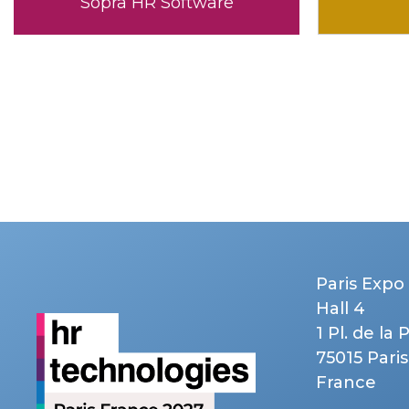
Figures
Paris Expo 
Hall 4
1 Pl. de la 
75015 Paris
France